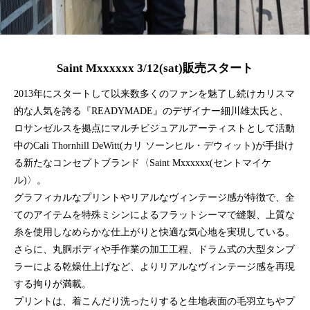
Saint Mxxxxxx 3/12(sat)販売スタート
2013年にスタートして以来数多くのファンを魅了し続けカリスマ
的な人気を誇る『READYMADE』のデザイナー細川雄太氏と、
ロサンゼルスを拠点にマルチビジュアルアーティストとして活動
中のCali Thornhill DeWitt(カリ ソーンヒル・デウィット)が手掛け
る新たなコンセプトブランド〈Saint Mxxxxxx(セントマイケ
ル)〉。
グラフィカルなプリントやリアルなヴィンテージ感が特徴で、全
てのアイテムを特殊ミシンによるフラットシーマで縫製、上質な
糸を使用しなめらかな仕上がりと快適な気心地を実現している。
さらに、丸胴ボディや手作業の加工工程、ドラム式の大型タンブ
ラーによる乾燥仕上げなど、よりリアルなヴィンテージ感を再現
する拘りが満載。
プリントは、着こんだり洗ったりすると生地表面の毛羽立ちやプ