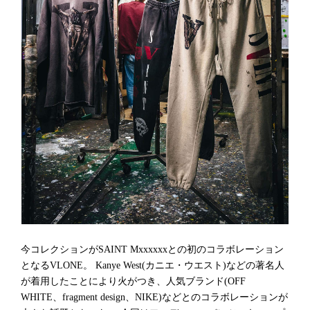
今コレクションがSAINT Mxxxxxxとの初のコラボレーション
となるVLONE。 Kanye West(カニエ・ウエスト)などの著名人
が着用したことにより火がつき、人気ブランド(OFF
WHITE、fragment design、NIKE)などとのコラボレーションが