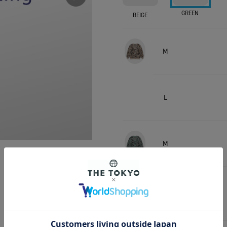
GREEN
BEIGE
M
L
M
L