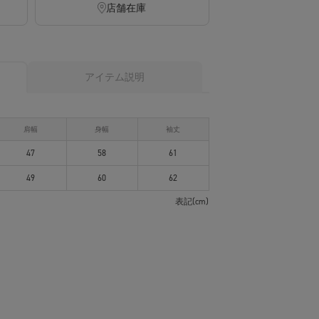
店舗在庫
アイテム説明
肩幅
身幅
袖丈
47
58
61
49
60
62
表記(cm)