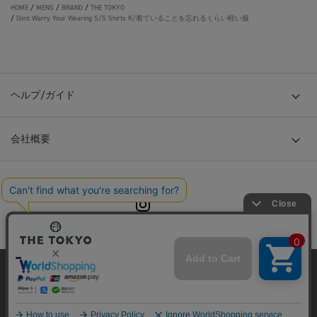
HOME
/
MENS
/
BRAND
/
THE TOKYO
/
Dont Warry Your Wearing S/S Shirts K/着ていることを忘れるくらい軽い服
ヘルプ/ガイド
会社概要
© TOKYO BASE CO., LTD
当サイトはクッキー(cookie)を使用します。クッキーはサイト内
の一部の機能および、サイトの使用状況の分析からマーケティ
ング活動に利用することを目的としています。
プライバシーポリシーは
こちら