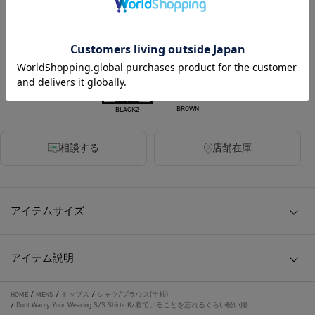
COLOR :
BROWN
BLACK2
相談する
店舗在庫
アイテムサイズ
アイテム説明
HOME
/
MENS
/
トップス
/
シャツ/ブラウス(半袖)
/
Dont Warry Your Wearing S/S Shirts K/着ていることを忘れるくらい軽い服